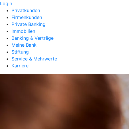
Login
Privatkunden
Firmenkunden
Private Banking
Immobilien
Banking & Verträge
Meine Bank
Stiftung
Service & Mehrwerte
Karriere